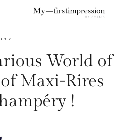
LITY
arious World of
 of Maxi-Rires
Champéry !