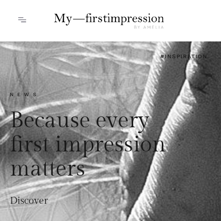
#INSPIRATION
NEWS
Because every
first impression
matters
Discover