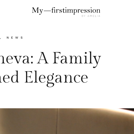
,
NEWS
neva: A Family
ned Elegance