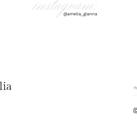
instagram:
@amelia_gianna
lia