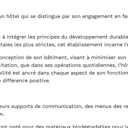
un hôtel qui se distingue par son engagement en fav
 à intégrer les principes du développement durable
es les plus strictes, cet établissement incarne l’
a conception de son bâtiment, visant à minimiser s
itation, que dans ses opérations quotidiennes, l’h
ilité est ancré dans chaque aspect de son fonctio
 différence positive.
 leurs supports de communication, des menus des re
n.
ls ont opté pour des matériaux biodégradables pour l