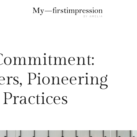
 Commitment:
ers, Pioneering
 Practices