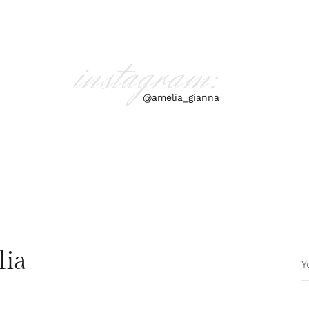
instagram:
@amelia_gianna
lia