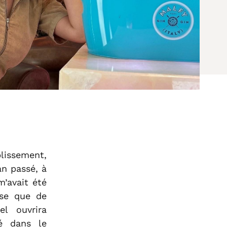
issement,
an passé, à
m’avait été
ise que de
el ouvrira
é dans le