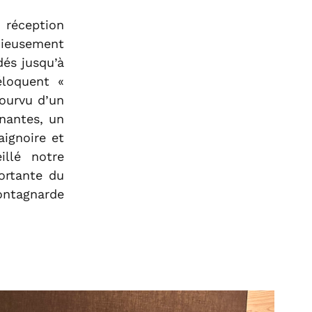
 réception
cieusement
és jusqu’à
éloquent «
ourvu d’un
nantes, un
aignoire et
illé notre
ortante du
ontagnarde