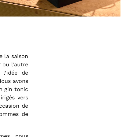
e la saison
 ou l’autre
 l’idée de
Nous avons
n gin tonic
rigés vers
occasion de
 pommes de
mmes, nous