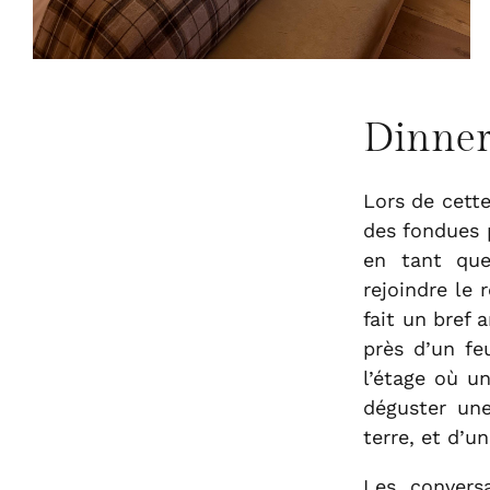
Dinne
Lors de cett
des fondues p
en tant que 
rejoindre le
fait un bref 
près d’un fe
l’étage où u
déguster un
terre, et d’u
Les convers