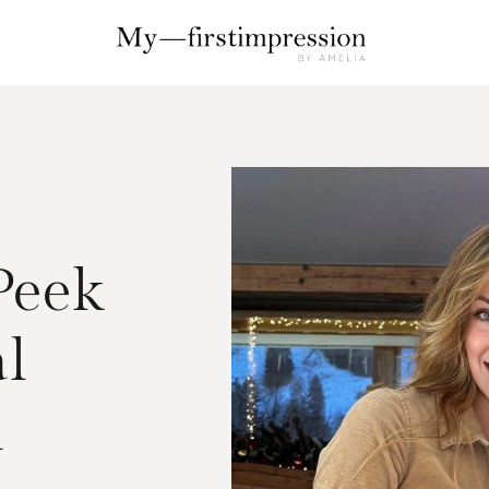
Peek
al
l