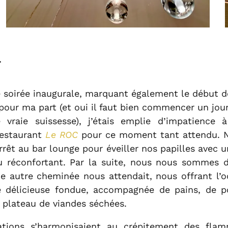
r
e soirée inaugurale, marquant également le début d
our ma part (et oui il faut bien commencer un jour
vraie suissesse), j’étais emplie d’impatience à
 restaurant
Le ROC
pour ce moment tant attendu. 
arrêt au bar lounge pour éveiller nos papilles avec u
u réconfortant. Par la suite, nous nous sommes di
ne autre cheminée nous attendait, nous offrant l’
e délicieuse fondue, accompagnée de pains, de
n plateau de viandes séchées.
ations s’harmonisaient au crépitement des fla