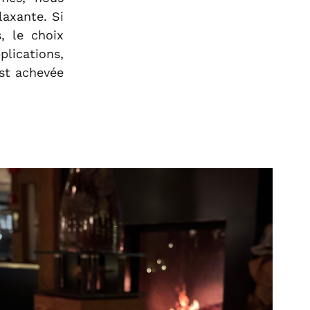
laxante. Si
, le choix
lications,
est achevée