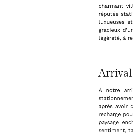
charmant vi
réputée stat
luxueuses et 
gracieux d’u
légèreté, à r
Arrival
À notre arr
stationneme
après avoir 
recharge pour
paysage ench
sentiment, ta