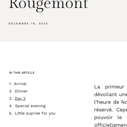
Rougemont
DÉCEMBRE 19, 2023
IN THIS ARTICLE
Arrival
La primeur 
Dinner
dévoilant une
Day 2
l’heure de No
Special evening
réservé. Ce
Little suprise for you
pouvoir le 
officiellem