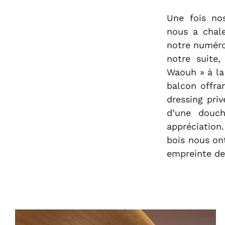
Une fois nos
nous a chal
notre numéro
notre suite
Waouh » à la
balcon offra
dressing pri
d’une douch
appréciation
bois nous o
empreinte de 