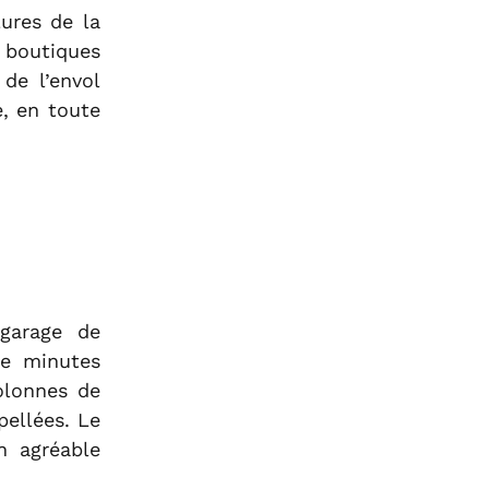
ures de la
e boutiques
 de l’envol
e, en toute
 garage de
de minutes
olonnes de
pellées. Le
n agréable